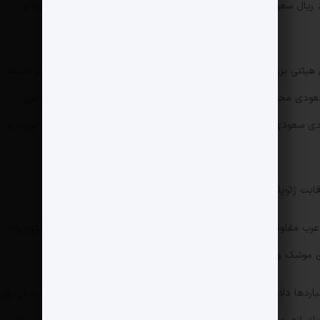
توافق‌نامه رسمی و یادداشت تفاهم به ارزش ۲۴ میلیارد ریال سعودی (معادل ۶.۴ میلیارد دلار) میان مقامات اقتصادی سوریه و
راس هیئتی بزرگ، نشانه‌ای شفاف از چرخش سیاست خارجی ریاض و تمرکز جدید
عهد سعودی محمد بن سلمان بر نقش پیش‌برنده توسعه برای بخش خصوصی
عربستان، عملا سوریه را به بخشی از استراتژی نئواقتصادی سعودی در خاورمیانه بدل کرده است که با چشم‌انداز ۲۰۳۰ پیوند خورده و
ابت ژئوپلیتیکی هم هوا را آکنده است.
 عرب مقاومت کرده بود، حالا سوریه را بخشی از پازل جدید خود در خاورمیانه
 موشک و ائتلاف نظامی را گرفته‌اند.
در اجلاس سرمایه‌گذاری دمشق، پروژه‌هایی به ارزش میلیاردها دلار معرفی شد. تنها در بخش ساخت‌وساز، بیش از ۲.۹ میلیارد دلار برای