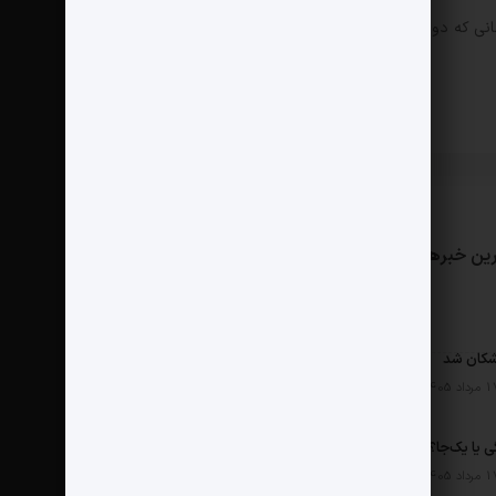
انی که دوباره دیدگاهی می‌نویسم.
ین خبرها
مثبت نیوز
درباره ما
تماس با ما
پخش هفتگی یا یک‌جا؟ نتفلیکس، اپل تی‌وی و باقی رفقا چطور فکر می‌کنند؟