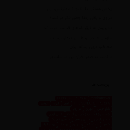
پخش هفتگی یا یک‌جا؟ نتفلیکس، اپل
تی‌وی و باقی رفقا چطور فکر می‌کنند؟
تلویزیون به قرق نام‌های قدیمی درمی‌آید
سازمان عریض و طویل صداوسیما بی
مخاطب ترین رسانه ایران
بازگشت به صدر اخبار؛ این بار شادمهر
برچسب ها
SENSE OF PERSIA
mosbatnews
THE SENSE OF PERSIA
اهوز
ایران
ایونت
تابلو فرش
تهران
تو رویا
جلب توجه کسب و کار من است
حس ایران
حس پارسی
حس پرشیا
حسین تاجیک
خاص
داینینگ
رستوران
رویداد
زرین ابزار
زرین پرو
سعیده
سعیده محمدی
سیما اهوز