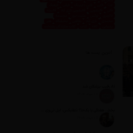
غذا
فاین
فاین داینینگ
فرش
فرهنگ
قالی
قالیشویی
قالیشویی نازی آباد
قالیچه
لاکچری
لوکس
مثبت نیوز
مجسمه
محمدی
نازی آباد
نقاشی
نمایشگاه
هنر
پذیرایی
کافه
کتاب
کلاب سازندگان پایتخت
آخرین پست ها
AI رقیب پزشکان شد
تاریخ انتشار: 17 مرداد 1405
پخش هفتگی یا یک‌جا؟ نتفلیکس، اپل تی‌وی و باقی رفقا چطور فکر می‌کنند؟
تاریخ انتشار: 17 مرداد 1405