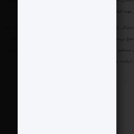
ایجاد سه کارخانه سیمان، احیای شهرک صنعتی عدرا و بازسازی مسیر شهری دمشق اختصاص یافت. شرکت Ethraa Holding پروژه
رای توسعه شبکه دیجیتال، پایداری سایبری و خدمات دیتاسنتر امضا شد. بخش‌هایی چون انرژی،
وج بی‌سابقه بی‌نصیب نماندند. وزیر اطلاع‌رسانی سوریه، حمزه المصطفی
اعلام کرد که این سرمایه‌گذاری‌ها دست‌کم ۵۰ هزار شغل مستقیم و تا ۱۵۰ هزار فرصت غیرمستقیم در کشور ایجاد خواهد کرد. هرچند
انباشته، همین وعده‌ها نیز نفس‌گیرند.