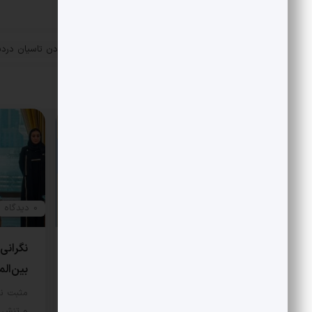
«
چرا بعضی ها از رنگی بودن تاسیان درد
پست قبلی
گرفته؟
مقالات مرتبط
0 دیدگاه
0 دیدگاه
نتیجه عملی کنوانسیون خزر سهم
نگرانی
13 درصدی ایران است!
بین‌الم
مثبت نیوز – نکته مهم اینکه در
مثبت نی
کنوانسیون برای تعیین تکلیف بستر…
و تنش ر