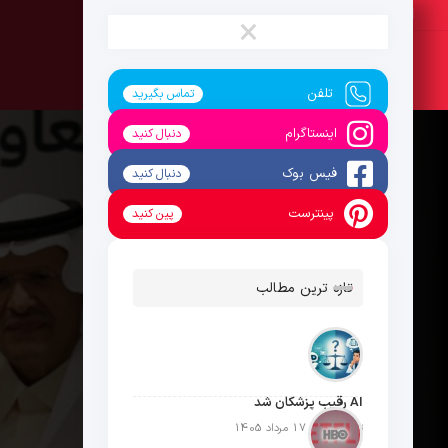
شنبه ، 17 مرداد 1405
×
تلفن
تماس بگیرید
اینستاگرام
دنبال کنید
فیس بوک
دنبال کنید
پینترست
پین کنید
تازه ترین مطالب
AI رقیب پزشکان شد
تاریخ انتشار: 17 مرداد 1405