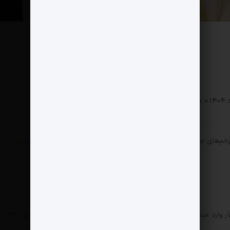
سی
0 دیدگاه
159 بازدید
ن ۲۰۲۵، در شهری که هنوز زخم‌های جنگ از چهره‌اش محو نشده، امضای قراردادهای اقتصادی طنین
عربستان سعودی حالا با چمدان‌هایی پر از میلیاردها دلار وارد میدان بازسازی شده است. در کاخ کنفرانس‌های بین‌المللی دمشق، ۴۷