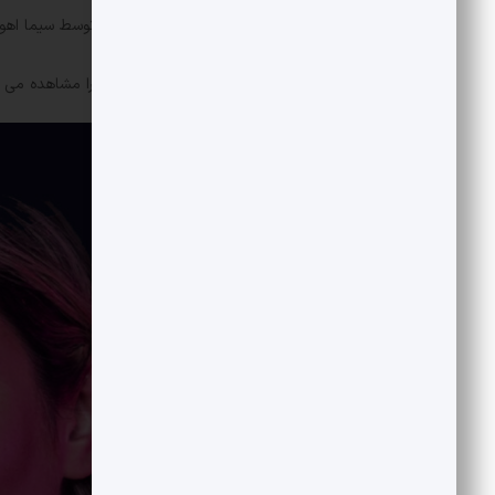
حس پرشیا دو یا همان حس ایران دو توسط سیما اهوز
در ادامه پوستر این نمایشگاه خصوصی را مشاهده می ک