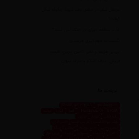
محفل شعر در حضور رهبر شهید چگونه شکل
گرفت؟
کدام منطقه تهران در جنگ امن است؟
تأسیسات مهم انرژی عربستان
بررسی هزینه واقعی تأمین بنزین، قیمت
فروش، یارانه آشکار و یارانه پنهان
برچسب ها
SENSE OF PERSIA
mosbatnews
THE SENSE OF PERSIA
اهوز
ایران
ایونت
تابلو فرش
تهران
تو رویا
جلب توجه کسب و کار من است
حس ایران
حس پارسی
حس پرشیا
حسین تاجیک
خاص
داینینگ
رستوران
رویداد
زرین ابزار
زرین پرو
سعیده
سعیده محمدی
سیما اهوز