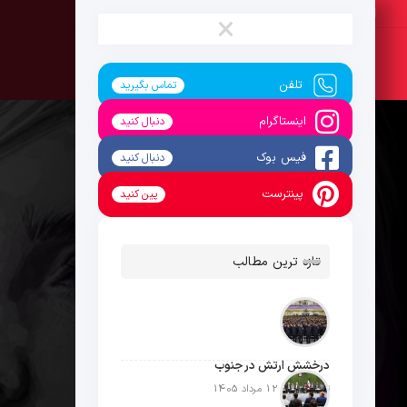
جمعه ، 16 مرداد 1405
×
تلفن
تماس بگیرید
اینستاگرام
دنبال کنید
فیس بوک
دنبال کنید
پینترست
پین کنید
تازه ترین مطالب
درخشش ارتش در جنوب
تاریخ انتشار: 12 مرداد 1405