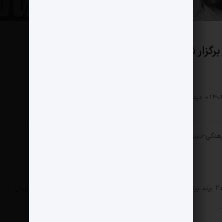
سبک زندگی
0 دیدگاه
1080 بازدید
گی-تاریخی سعدآباد تهران برگزار شد.
ایونت سه روزه THE SENSE OF PERSIA 2 با حضور 20 برند برتر حوزه لایف استایل در تاریخ هفتم، هشتم و نهم آذرماه میزبان