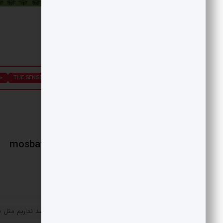
برچسب ها :
sima ahvaz
THE SENSE OF PERSIA
ح
mosbatnews
«
مالک لویی ویتون: ما قصد نداریم مثل پ
پست قبلی