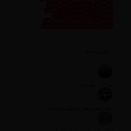
غذا
فاین
فاین داینینگ
فرش
فرهنگ
قالی
قالیشویی
قالیشویی نازی آباد
قالیچه
لاکچری
لوکس
مثبت نیوز
مجسمه
محمدی
نازی آباد
نقاشی
نمایشگاه
هنر
پذیرایی
کافه
کتاب
کلاب سازندگان پایتخت
آخرین پست ها
درخشش ارتش در جنوب
تاریخ انتشار: 12 مرداد 1405
محفل شعر در حضور رهبر شهید چگونه شکل گرفت؟
تاریخ انتشار: 12 مرداد 1405