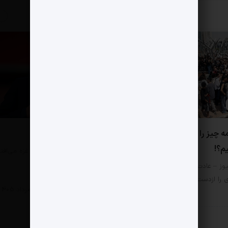
!
امضای مقامات کشور
0 دیدگاه
ه چیز را به چشم آسیب
از لینه‌کر چه می دانیم؟
یم؟!
مثبت نیوز – «اتفاقی که در غزه می‌افت
کشتار هزاران کودک است؛…
وز – عادت کرده‌ایم هر امر
ی را ازدست‌رفتن ارزش‌ها بنامیم.
سبک زندگی
4 مرداد 1405
زندگی
6 مرداد 1405