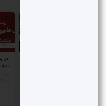
مقالات مرتبط
0 دیدگاه
0 دیدگاه
محفل شعر در حضور رهبر شهید
لغو رون
چگونه شکل گرفت؟
مهرادم
مثبت نیوز – دیدار رهبر شهید انقلاب با
مثبت ن
شاعران پیشینه‌ای طولانی دارد…
اینستاگ
هنری
هنر
12 مرداد 1405