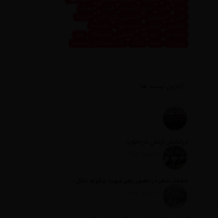
غذا
فاین
فاین داینینگ
فرش
فرهنگ
قالی
قالیشویی
قالیشویی نازی آباد
قالیچه
لاکچری
لوکس
مثبت نیوز
مجسمه
محمدی
نازی آباد
نقاشی
نمایشگاه
هنر
پذیرایی
کافه
کتاب
کلاب سازندگان پایتخت
آخرین پست ها
درخشش ارتش در جنوب
تاریخ انتشار: 12 مرداد 1405
محفل شعر در حضور رهبر شهید چگونه شکل گرفت؟
تاریخ انتشار: 12 مرداد 1405