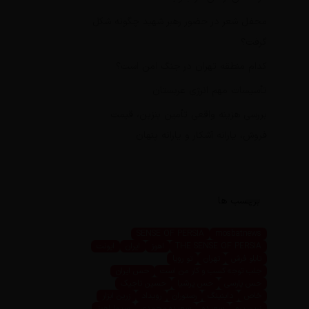
محفل شعر در حضور رهبر شهید چگونه شکل
گرفت؟
کدام منطقه تهران در جنگ امن است؟
تأسیسات مهم انرژی عربستان
بررسی هزینه واقعی تأمین بنزین، قیمت
فروش، یارانه آشکار و یارانه پنهان
برچسب ها
SENSE OF PERSIA
mosbatnews
THE SENSE OF PERSIA
اهوز
ایران
ایونت
تابلو فرش
تهران
تو رویا
جلب توجه کسب و کار من است
حس ایران
حس پارسی
حس پرشیا
حسین تاجیک
خاص
داینینگ
رستوران
رویداد
زرین ابزار
زرین پرو
سعیده
سعیده محمدی
سیما اهوز