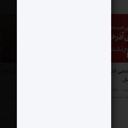
0 دیدگاه
مایی آثار احمد شاملو در
از پروژه فاخر سلمان فارسی چه
ال
خبر؟
یوز – نتشار یک پست در صفحه
مثبت نیوز – پروژه‌های «الف‌ ویژه»
رام نشر چشمه مبنی…
تاریخی همواره نقطه عطف کارنامه
تلویزیون…
ی
11 مرداد 1405
هنری
7 مرداد 1405