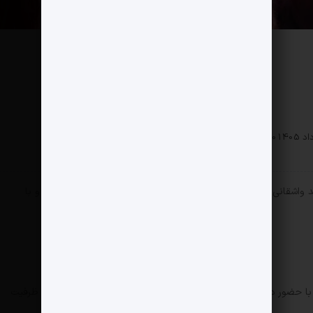
0 دیدگاه
102 بازدید
 واشقانی در یک تغییر ریل آشکار، به سمت اجرا و برنامه‌سازی برود و با
 حضور در برنامه‌های سرگرم‌کننده‌ای چون «مافیا» و «جوکر»، متوجه ظرفیت