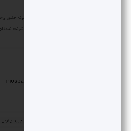
شد.
یکی از دلایل توقیف برنامه، پوشش و سبک حضور برخی 
مباحثی در مورد دی ماه و نظرات صریح شرکت کنندگان د
mosbatnews
«
درس آماری بازی آرسنال و پاری‌سن‌ژرمن
پست قبلی