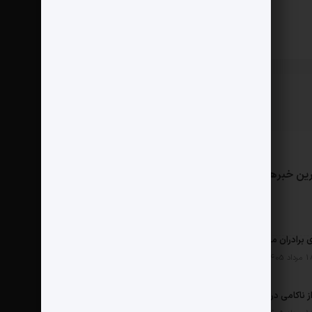
ین خبرها
مثبت نیوز
درباره ما
تماس با ما
ی برادران محمدی در دنسه
امارات پس از ناکامی در یمن به دنبال ساخت امپراطوری در آفریقا است