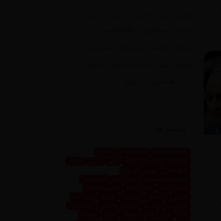
امارات پس از ناکامی در یمن به دنبال
ساخت امپراطوری در آفریقا است
امکان بازگشت خاورمیانه به عصر ملخ
روایتی غربی از جنایت جنگی در قشم
خرید اقساطی آثار هنری
برچسب ها
SENSE OF PERSIA
mosbatnews
THE SENSE OF PERSIA
اهوز
ایران
ایونت
تابلو فرش
تهران
تو رویا
جلب توجه کسب و کار من است
حس ایران
حس پارسی
حس پرشیا
حسین تاجیک
خاص
داینینگ
رستوران
رویداد
زرین ابزار
زرین پرو
سعیده
سعیده محمدی
سیما اهوز
غذا
فاین
فاین داینینگ
فرش
فرهنگ