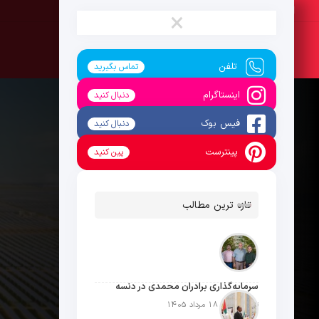
یکشنبه ، 18 مرداد 1405
×
تلفن
تماس بگیرید
اینستاگرام
دنبال کنید
فیس بوک
دنبال کنید
پینترست
پین کنید
تازه ترین مطالب
سرمایه‌گذاری برادران محمدی در دنسه
تاریخ انتشار: 18 مرداد 1405