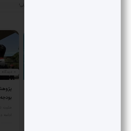
«
تبلت آمریکایی سعید جلیلی!
پست قبلی
مقالات مرتبط
0 دیدگاه
0 دیدگاه
AI رقیب پزشکان شد
پژوهش 
بودجه
مثبت نیوز – احتمالا برای خیلی‌ها این
صحنه آشناست؛ نتیجه آزمایش که…
مثبت نی
ادامه دا
سبک زندگی
17 مرداد 1405
سبک 