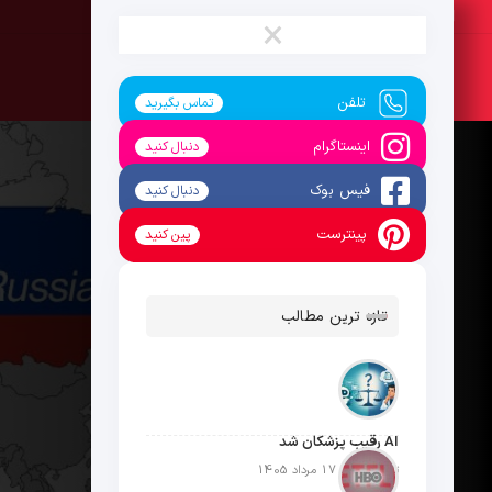
شنبه ، 17 مرداد 1405
×
تلفن
تماس بگیرید
اینستاگرام
دنبال کنید
فیس بوک
دنبال کنید
پینترست
پین کنید
تازه ترین مطالب
AI رقیب پزشکان شد
تاریخ انتشار: 17 مرداد 1405