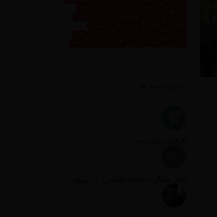
غذا
فاین
فاین داینینگ
فرش
فرهنگ
قالی
قالیشویی
قالیشویی نازی آباد
قالیچه
لاکچری
لوکس
مثبت نیوز
مجسمه
محمدی
نازی آباد
نقاشی
نمایشگاه
هنر
پذیرایی
کافه
کتاب
کلاب سازندگان پایتخت
آخرین پست ها
AI رقیب پزشکان شد
تاریخ انتشار: 17 مرداد 1405
پخش هفتگی یا یک‌جا؟ نتفلیکس، اپل تی‌وی و باقی رفقا چطور فکر می‌کنند؟
تاریخ انتشار: 17 مرداد 1405