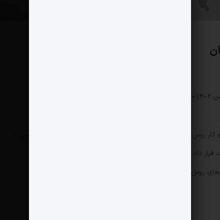
ان
سیاسی
0 دیدگاه
172 بازدید
مثبت نیوز – دولت آلمان در سپتامبر سال ۲۰۲۲، کسب و کار روس‌نفت در آلمان، از جمله سهام ۵۴.۱۷ درصدی این شرکت روسی در
رار داد.