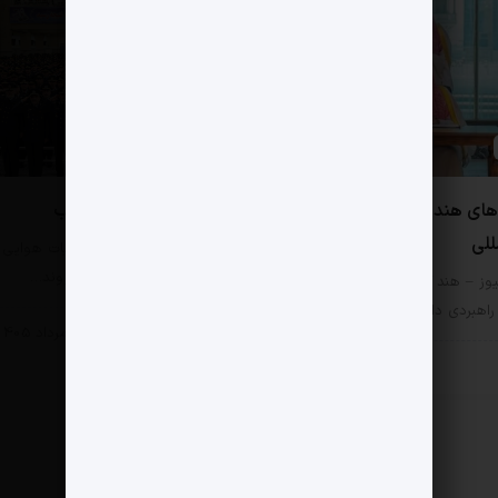
0 دیدگاه
‌های هند و بازتاب‌های
درخشش ارتش در جنوب
للی
مثبت نیوز – در جریان عملیات هوایی
یازدهم اسفند 1404، دو فروند…
وز – هند که با پاکستان رقابت
اهبردی دارد،…
سیاسی
12 مرداد 1405
سی
17 مرداد 1405