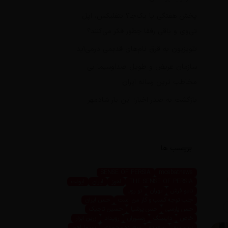
پخش هفتگی یا یک‌جا؟ نتفلیکس، اپل
تی‌وی و باقی رفقا چطور فکر می‌کنند؟
تلویزیون به قرق نام‌های قدیمی درمی‌آید
سازمان عریض و طویل صداوسیما بی
مخاطب ترین رسانه ایران
بازگشت به صدر اخبار؛ این بار شادمهر
برچسب ها
SENSE OF PERSIA
mosbatnews
THE SENSE OF PERSIA
اهوز
ایران
ایونت
تابلو فرش
تهران
تو رویا
جلب توجه کسب و کار من است
حس ایران
حس پارسی
حس پرشیا
حسین تاجیک
خاص
داینینگ
رستوران
رویداد
زرین ابزار
زرین پرو
سعیده
سعیده محمدی
سیما اهوز