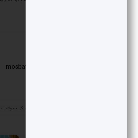
همزمان، شرکت راه آهن دولتی فنلاند اعلام کرد که چها
کرده است.
mosbatnews
«
نویسنده مقاله جنجالی جنگل حیوانات 
پست قبلی
مقالات مرتبط