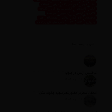
غذا
فاین
فاین داینینگ
فرش
فرهنگ
قالی
قالیشویی
قالیشویی نازی آباد
قالیچه
لاکچری
لوکس
مثبت نیوز
مجسمه
محمدی
نازی آباد
نقاشی
نمایشگاه
هنر
پذیرایی
کافه
کتاب
کلاب سازندگان پایتخت
آخرین پست ها
درخشش ارتش در جنوب
تاریخ انتشار: 12 مرداد 1405
محفل شعر در حضور رهبر شهید چگونه شکل گرفت؟
تاریخ انتشار: 12 مرداد 1405