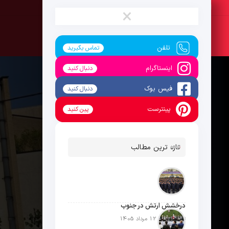
جمعه ، 16 مرداد 1405
×
تلفن
تماس بگیرید
اینستاگرام
دنبال کنید
فیس بوک
دنبال کنید
پینترست
پین کنید
تازه ترین مطالب
درخشش ارتش در جنوب
تاریخ انتشار: 12 مرداد 1405