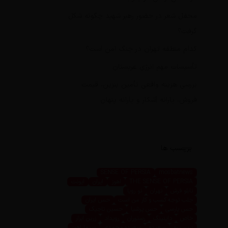
محفل شعر در حضور رهبر شهید چگونه شکل
گرفت؟
کدام منطقه تهران در جنگ امن است؟
تأسیسات مهم انرژی عربستان
بررسی هزینه واقعی تأمین بنزین، قیمت
فروش، یارانه آشکار و یارانه پنهان
برچسب ها
SENSE OF PERSIA
mosbatnews
THE SENSE OF PERSIA
اهوز
ایران
ایونت
تابلو فرش
تهران
تو رویا
جلب توجه کسب و کار من است
حس ایران
حس پارسی
حس پرشیا
حسین تاجیک
خاص
داینینگ
رستوران
رویداد
زرین ابزار
زرین پرو
سعیده
سعیده محمدی
سیما اهوز