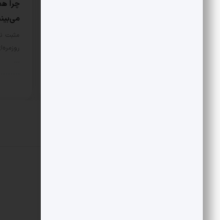
هتاکی و گستاخی به جای انتقاد
چرا هم
می‌بین
در مورد اصل نگاه علی شریعتی به
اسلام و اندیشه غرب، نگاه‌‌ها…
مثبت نی
روزمره‌ا
سبک زندگی
7 مرداد 1405
…
سبک 
دیدگاهتان را بنویسید