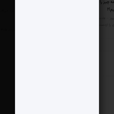
ه چیز را به چشم آسیب
از لینه‌کر چه می دانیم؟
یم؟!
مثبت نیوز – «اتفاقی که در غزه می‌افت
کشتار هزاران کودک است؛…
وز – عادت کرده‌ایم هر امر
ی را ازدست‌رفتن ارزش‌ها بنامیم.
سبک زندگی
4 مرداد 1405
زندگی
6 مرداد 1405