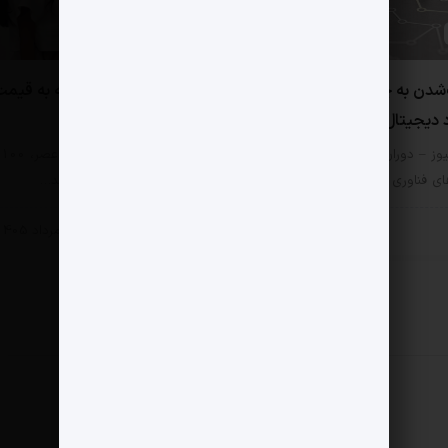
0 دیدگاه
شدن به چابکی اکوسیستم
یک دستگاه زهوار‌دررفته به قیم
 دیجیتال ایران می انجامد
رخش رستم!
یوز – دوران سنجیدن موفقیت
مثبت نیوز – جمعه حوالی عصر، 100
ی فناوری با تعداد کارکنان رو…
اثر هنری چوب حراج خوردند…
 خصوصی
بخش خصوصی
6 مرداد 1405
5 مرداد 1405