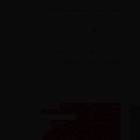
محفل شعر در حضور رهبر شهید چگونه شکل
گرفت؟
کدام منطقه تهران در جنگ امن است؟
تأسیسات مهم انرژی عربستان
بررسی هزینه واقعی تأمین بنزین، قیمت
فروش، یارانه آشکار و یارانه پنهان
برچسب ها
SENSE OF PERSIA
mosbatnews
THE SENSE OF PERSIA
اهوز
ایران
ایونت
تابلو فرش
تهران
تو رویا
جلب توجه کسب و کار من است
حس ایران
حس پارسی
حس پرشیا
حسین تاجیک
خاص
داینینگ
رستوران
رویداد
زرین ابزار
زرین پرو
سعیده
سعیده محمدی
سیما اهوز