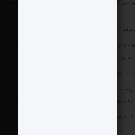
ا این حال، تعداد کل کاربران و بازدیدهای سایت نسبت به سال گذشته کاهش
ود (IPO) در سال‌های آینده دارد.
همچنین شرکت سرمایه‌گذاری خطرپذیر پامگرنت مجموعا ۲.۸٪ از سهام گروه علی‌بابا را در اختیار دارد، که با قرار گرفتن علی بابا در
ش کل فروش ناخالص (GMV) خود بوده است.
این گزارش نشان می‌دهد که ارزش کل فروش ناخالص این شرکت با افزایش بیش از ۶۰٪ به حدود ۵۰۰ میلیون یورو رسیده و در عین
تهلاک (EBITDA) نیز تقریباً دو برابر شده است.
.