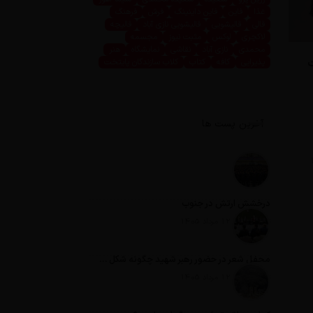
غذا
فاین
فاین داینینگ
فرش
فرهنگ
قالی
قالیشویی
قالیشویی نازی آباد
قالیچه
لاکچری
لوکس
مثبت نیوز
مجسمه
محمدی
نازی آباد
نقاشی
نمایشگاه
هنر
ت
پذیرایی
کافه
کتاب
کلاب سازندگان پایتخت
آخرین پست ها
درخشش ارتش در جنوب
تاریخ انتشار: 12 مرداد 1405
محفل شعر در حضور رهبر شهید چگونه شکل گرفت؟
تاریخ انتشار: 12 مرداد 1405