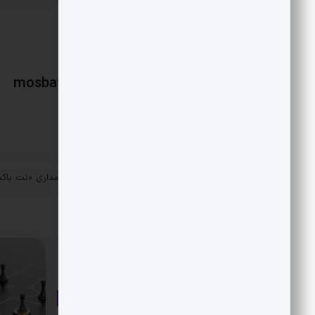
mosbatnews
«
حرکت اول از ساختار سهامداری «نت باک
پست قبلی
خارج شد
مقالات مرتبط