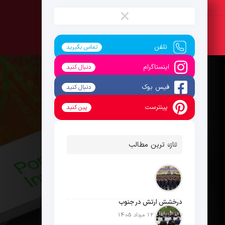
پنج‌شنبه ، 15 مرداد 1405
×
تلفن
تماس بگیرید
اینستاگرام
دنبال کنید
فیس بوک
دنبال کنید
پینترست
پین کنید
تازه ترین مطالب
درخشش ارتش در جنوب
تاریخ انتشار: 12 مرداد 1405