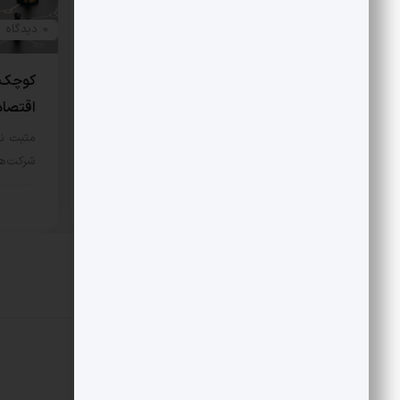
0 دیدگاه
0 دیدگاه
سرمایه از تهران به دمشق
کوچک‌
اقتصاد
مثبت نیوز – نخستین سرمایه‌گذاری
بزرگ خارجی در اکوسیستم فناوری
مثبت ن
سوریه، نصیب…
شرکت‌ها
بخش خصوصی
7 مرداد 1405
بخش
دیدگاهتان را بنویسید