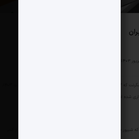
بخش خصوصی
0 دیدگاه
237 بازدید
مثبت نیوز – بر اساس شرکت سرمایه‌گذاری خطرپذیر پامگرنت که ۴۲.۳٪ از سهام شیپور را در اختیار دارد این پلتفرم در اردیبهشت ۱۴۰۳،
طبق این گزارش، سال ۱۴۰۲ چهارمین سال متوالی است که شیپور جریان نقدی خالص مثبت یا خنثی و EBITDA (درآمد قبل از کسر