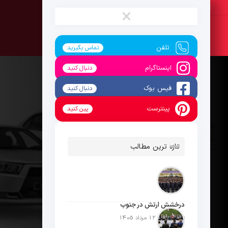
شنبه ، 17 مرداد 1405
×
تلفن
تماس بگیرید
اینستاگرام
دنبال کنید
فیس بوک
دنبال کنید
پینترست
پین کنید
تازه ترین مطالب
درخشش ارتش در جنوب
تاریخ انتشار: 12 مرداد 1405