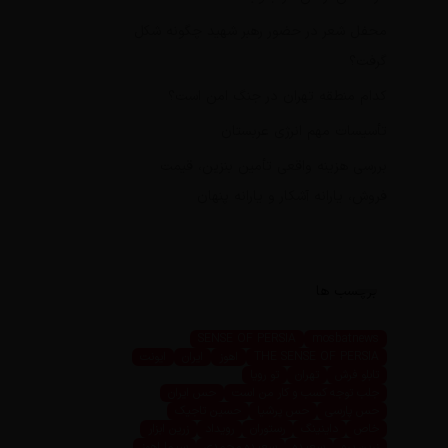
محفل شعر در حضور رهبر شهید چگونه شکل
گرفت؟
کدام منطقه تهران در جنگ امن است؟
تأسیسات مهم انرژی عربستان
بررسی هزینه واقعی تأمین بنزین، قیمت
فروش، یارانه آشکار و یارانه پنهان
برچسب ها
SENSE OF PERSIA
mosbatnews
THE SENSE OF PERSIA
اهوز
ایران
ایونت
تابلو فرش
تهران
تو رویا
جلب توجه کسب و کار من است
حس ایران
حس پارسی
حس پرشیا
حسین تاجیک
خاص
داینینگ
رستوران
رویداد
زرین ابزار
زرین پرو
سعیده
سعیده محمدی
سیما اهوز