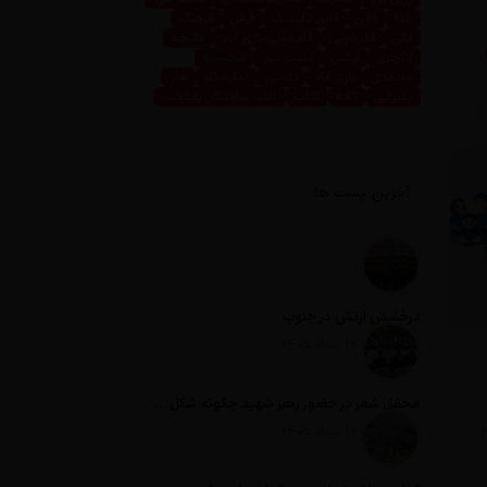
غذا
فاین
فاین داینینگ
فرش
فرهنگ
قالی
قالیشویی
قالیشویی نازی آباد
قالیچه
لاکچری
لوکس
مثبت نیوز
مجسمه
محمدی
نازی آباد
نقاشی
نمایشگاه
هنر
پذیرایی
کافه
کتاب
کلاب سازندگان پایتخت
آخرین پست ها
درخشش ارتش در جنوب
تاریخ انتشار: 12 مرداد 1405
محفل شعر در حضور رهبر شهید چگونه شکل گرفت؟
با پرداخت ۲۸
تاریخ انتشار: 12 مرداد 1405