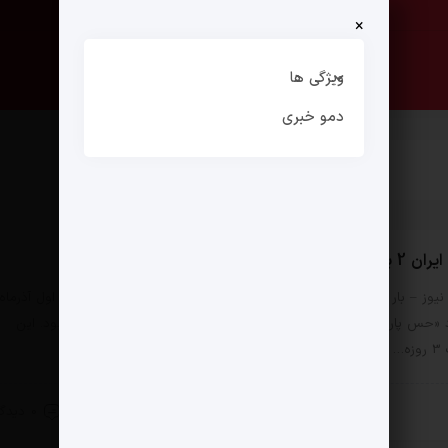
×
صفحه نخست
ارتباط با ما
ویژگی ها
دمو خبری
برگزار می شود
یوز – بار دیگر فضایی تاریخی میزبان “حس ایران دو” می شود. نیمه اول آذرماه
 «حس پارسی» میزبان علاقه مندان به هنر و تمدن کهن ایرانی خواهد بود. این
ه…
26 آبان 1403
0 دیدگاه
 زندگی