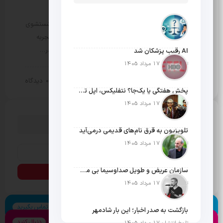
خدمات قالیشویی نازی آباد
برای جلوگیری از آسیب دیدن فرش به دلیل آلودگی یا شستشوی
غیر استاندارد، باید آن را به یک شرکت مورد اعتماد و باتجربه
سپرد. معمولا افراد با اولین قالیشویی که شماره آن را در…
AI رقیب پزشکان شد
تاریخ انتشار: 17 مرداد 1405
18 فروردین 1403
0 دیدگاه
بخش خصوصی
پخش هفتگی یا یک‌جا؟ نتفلیکس، اپل تی‌وی و باقی رفقا چطور فکر می‌کنند؟
تاریخ انتشار: 17 مرداد 1405
دنبال چیزی می گردی؟
تلویزیون به قرق نام‌های قدیمی درمی‌آید
تاریخ انتشار: 17 مرداد 1405
سازمان عریض و طویل صداوسیما بی مخاطب ترین رسانه ایران
تاریخ انتشار: 17 مرداد 1405
اسکایپ
تماس بگیرید
بازگشت به صدر اخبار؛ این بار شادمهر
اینستاگرام
دنبال کنید