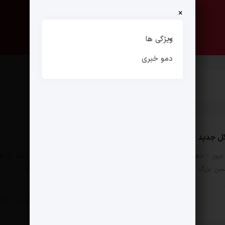
×
صفحه نخست
ارتباط با ما
ویژگی ها
دمو خبری
ل جدید حمید آقاجانی برای آقایان خاص پسند
مثبت نیوز – دهه 50 با تمام بالا و پایین‌هایش هر چقدرهم پر فراز و نشیب باشد باز 
ن بزرگ دارد و آن تربیت کارآفرینان خوش فکر است. فضای آن سال ها…
10 تیر 1404
0 دیدگاه
 زندگی