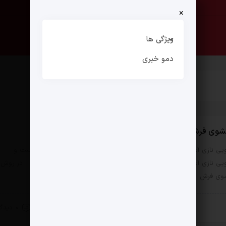
×
صفحه نخست
ارتباط با ما
ویژگی ها
دمو خبری
ی فرش دستباف با قالیشویی نازی آباد
یی نازی آباد آمیزه ای از کیفیت و تجربه؛ فرش شما نزد نازی آباد امن است و
ویی نازی آباد آمده خدمت رسانی با پوشش سراسری در تهران می باشد. در روش
وی فرش…
22 اسفند 1402
0 دیدگاه
ش خصوصی